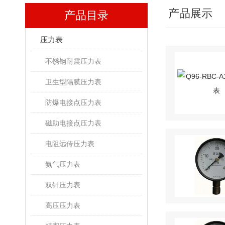
产品展示
产品目录
压力表
不锈钢耐震压力表
卫生型隔膜压力表
防爆电接点压力表
磁助电接点压力表
电阻远传压力表
氨气压力表
双针压力表
高压压力表