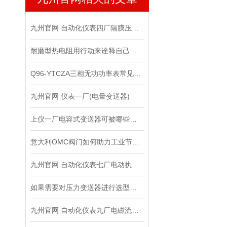
九州官网 自动化仪表四厂隔膜压力表与普通压力表有何区别？
耐磨型热电阻用行动来诠释自己的实力
Q96-YTCZA三相无功功率表常见故障快速定位方法
九州官网 仪表一厂(电量变送器)
上仪一厂电容式变送器可被哪些地方受用？
意大利OMC阀门如何助力工业节能减排？
九州官网 自动化仪表七厂电动执行机构构安装和维护手段需要学习一下
如果需要对压力变送器进行选型，你需要了解哪些知识
九州官网 自动化仪表九厂电磁流量计显示屏不亮的原因