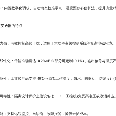
内置数字化调校、自动动态校准零点、温度漂移补偿算法，提升测量精
度变送器
的特点：
力强：有效抑制高频干扰，适用于大功率变频控制系统等复杂电磁环境。
性化：传输准确度达±0.2%×F·S(部分可定制±0.1%)，输出信号与温
性：工业级产品支持-40℃~+85℃工作温度，防水、防振动、防爆设计(
靠性：隔离设计保护上位设备(如PLC、工控机)免受高电压或浪涌冲击
能：支持远程监控、自诊断、故障报警，降低维护成本。