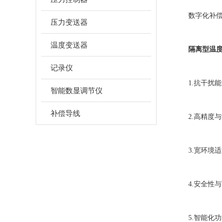
数字化补偿：
压力变送器
温度变送器
隔离型温
记录仪
1.抗干扰能
智能数显调节仪
补偿导线
2.高精度与线
3.宽环境适应
4.安全性与可
5.智能化功