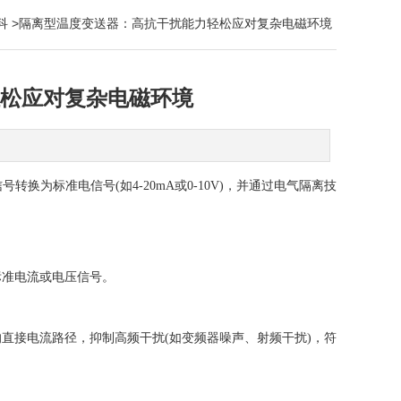
科
>隔离型温度变送器：高抗干扰能力轻松应对复杂电磁环境
松应对复杂电磁环境
为标准电信号(如4-20mA或0-10V)，并通过电气隔离技
准电流或电压信号。
接电流路径，抑制高频干扰(如变频器噪声、射频干扰)，符